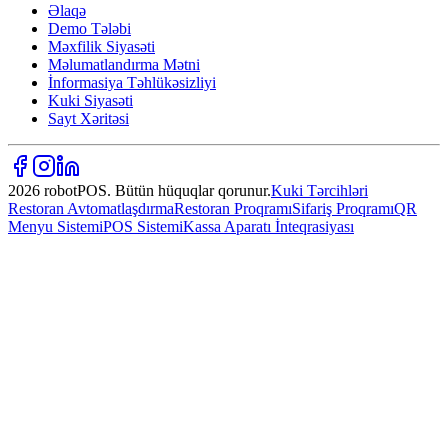
Əlaqə
Demo Tələbi
Məxfilik Siyasəti
Məlumatlandırma Mətni
İnformasiya Təhlükəsizliyi
Kuki Siyasəti
Sayt Xəritəsi
2026 robotPOS. Bütün hüquqlar qorunur.
Kuki Tərcihləri
Restoran Avtomatlaşdırma
Restoran Proqramı
Sifariş Proqramı
QR
Menyu Sistemi
POS Sistemi
Kassa Aparatı İnteqrasiyası