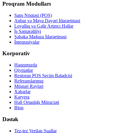
Proqram Modulları
Satış Nöqtəsi (POS)
Anbar və Maya Dəyəri İdarəetməsi
Loyallıq və Gəlir Artırıcı Həllər
İş Səmərəliliyi
Şəbəkə Mağaza İdarəetməsi
İnteqrasiyalar
Korporativ
Haqqımızda
Qiymətlər
Restoran POS Seçim Bələdçisi
Referanslarımız
Müştəri Rəyləri
Xəbərlər
Karyera
Həll Ortaqlığı Müraciəti
Bloq
Dəstək
Tez-tez Verilən Suallar