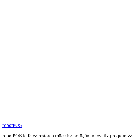
10
+
Ölkədə Xidmət
%
100
Yerli Proqram Təminatı
4000
+
Filialda Aktiv
80
+
Şəbəkə Brendi
100
+
Nəfərlik Komanda
robotPOS
robotPOS kafe və restoran müəssisələri üçün innovativ proqram və