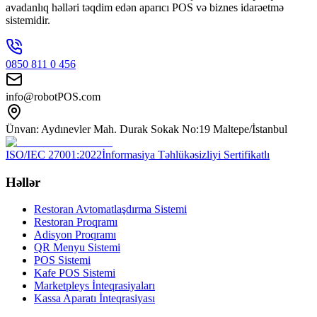
avadanlıq həlləri təqdim edən aparıcı POS və biznes idarəetmə
sistemidir.
0850 811 0 456
info@robotPOS.com
Ünvan: Aydınevler Mah. Durak Sokak No:19 Maltepe/İstanbul
ISO/IEC 27001:2022
İnformasiya Təhlükəsizliyi Sertifikatlı
Həllər
Restoran Avtomatlaşdırma Sistemi
Restoran Proqramı
Adisyon Proqramı
QR Menyu Sistemi
POS Sistemi
Kafe POS Sistemi
Marketpleys İnteqrasiyaları
Kassa Aparatı İnteqrasiyası