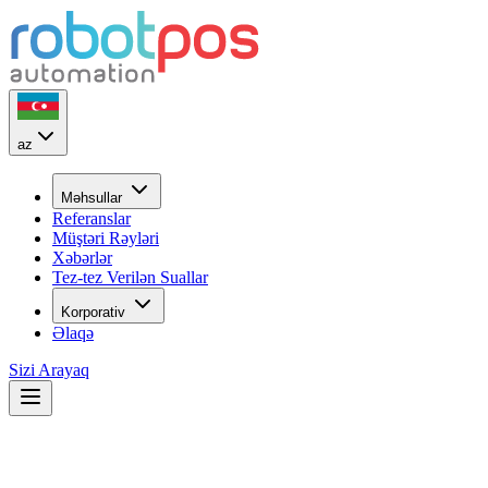
az
Məhsullar
Referanslar
Müştəri Rəyləri
Xəbərlər
Tez-tez Verilən Suallar
Korporativ
Əlaqə
Sizi Arayaq
Demo Center