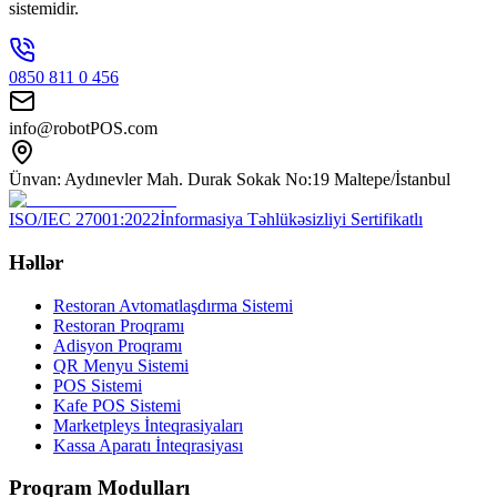
sistemidir.
0850 811 0 456
info@robotPOS.com
Ünvan: Aydınevler Mah. Durak Sokak No:19 Maltepe/İstanbul
ISO/IEC 27001:2022
İnformasiya Təhlükəsizliyi Sertifikatlı
Həllər
Restoran Avtomatlaşdırma Sistemi
Restoran Proqramı
Adisyon Proqramı
QR Menyu Sistemi
POS Sistemi
Kafe POS Sistemi
Marketpleys İnteqrasiyaları
Kassa Aparatı İnteqrasiyası
Proqram Modulları