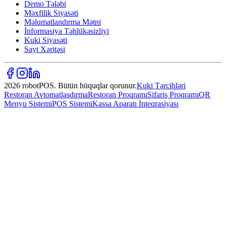
Demo Tələbi
Məxfilik Siyasəti
Məlumatlandırma Mətni
İnformasiya Təhlükəsizliyi
Kuki Siyasəti
Sayt Xəritəsi
2026 robotPOS. Bütün hüquqlar qorunur.
Kuki Tərcihləri
Restoran Avtomatlaşdırma
Restoran Proqramı
Sifariş Proqramı
QR
Menyu Sistemi
POS Sistemi
Kassa Aparatı İnteqrasiyası