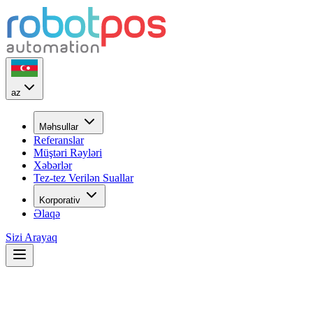
az
Məhsullar
Referanslar
Müştəri Rəyləri
Xəbərlər
Tez-tez Verilən Suallar
Korporativ
Əlaqə
Sizi Arayaq