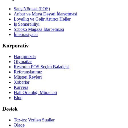
Satış Nöqtəsi (POS)
Anbar və Maya Dəyəri İdarəetməsi
Loyallıq və Gəlir Artırıcı Həllər
İş Səmərəliliyi
Şəbəkə Mağaza İdarəetməsi
İnteqrasiyalar
Korporativ
Haqqımızda
Qiymətlər
Restoran POS Seçim Bələdçisi
Referanslarımız
Müştəri Rəyləri
Xəbərlər
Karyera
Həll Ortaqlığı Müraciəti
Bloq
Dəstək
Tez-tez Verilən Suallar
Əlaqə