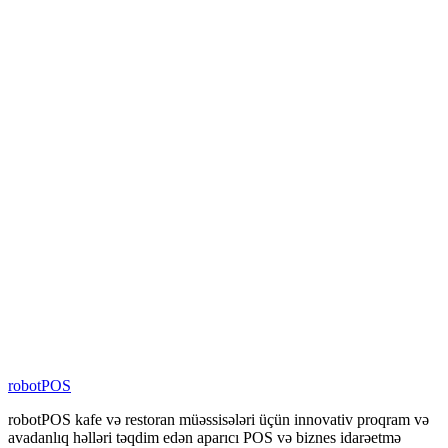
10
+
Ölkədə Xidmət
%
100
Yerli Proqram Təminatı
4000
+
Filialda Aktiv
80
+
Şəbəkə Brendi
100
+
Nəfərlik Komanda
robotPOS
robotPOS kafe və restoran müəssisələri üçün innovativ proqram və
avadanlıq həlləri təqdim edən aparıcı POS və biznes idarəetmə