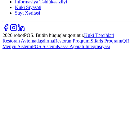
İnformasiya Təhlükəsizliyi
Kuki Siyasəti
Sayt Xəritəsi
2026 robotPOS. Bütün hüquqlar qorunur.
Kuki Tərcihləri
Restoran Avtomatlaşdırma
Restoran Proqramı
Sifariş Proqramı
QR
Menyu Sistemi
POS Sistemi
Kassa Aparatı İnteqrasiyası