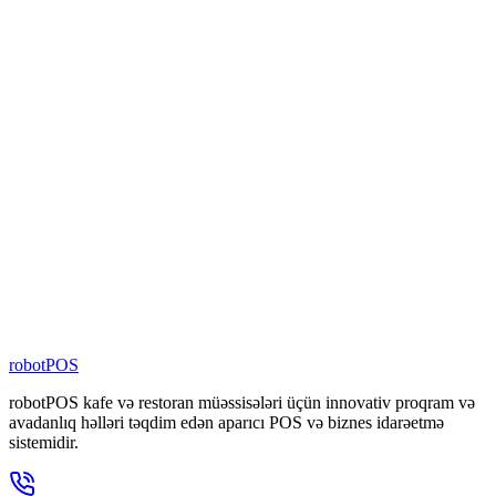
10
+
Ölkədə Xidmət
%
100
Yerli Proqram Təminatı
4000
+
Filialda Aktiv
80
+
Şəbəkə Brendi
100
+
Nəfərlik Komanda
robotPOS
robotPOS kafe və restoran müəssisələri üçün innovativ proqram və
avadanlıq həlləri təqdim edən aparıcı POS və biznes idarəetmə
sistemidir.