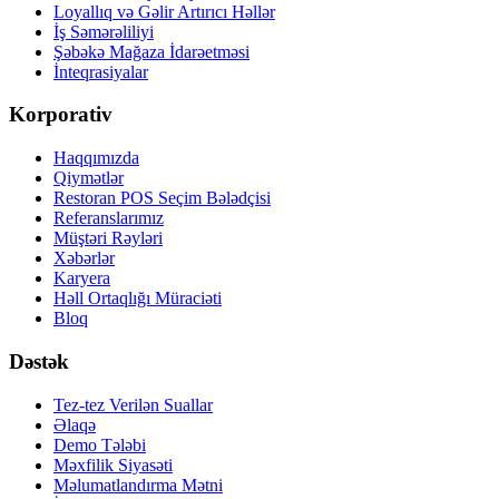
Loyallıq və Gəlir Artırıcı Həllər
İş Səmərəliliyi
Şəbəkə Mağaza İdarəetməsi
İnteqrasiyalar
Korporativ
Haqqımızda
Qiymətlər
Restoran POS Seçim Bələdçisi
Referanslarımız
Müştəri Rəyləri
Xəbərlər
Karyera
Həll Ortaqlığı Müraciəti
Bloq
Dəstək
Tez-tez Verilən Suallar
Əlaqə
Demo Tələbi
Məxfilik Siyasəti
Məlumatlandırma Mətni