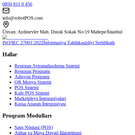
0850 811 0 456
info@robotPOS.com
Ünvan: Aydınevler Mah. Durak Sokak No:19 Maltepe/İstanbul
ISO/IEC 27001:2022
İnformasiya Təhlükəsizliyi Sertifikatlı
Həllər
Restoran Avtomatlaşdırma Sistemi
Restoran Proqramı
Adisyon Proqramı
QR Menyu Sistemi
POS Sistemi
Kafe POS Sistemi
Marketpleys İnteqrasiyaları
Kassa Aparatı İnteqrasiyası
Proqram Modulları
Satış Nöqtəsi (POS)
Anbar və Maya Dəyəri İdarəetməsi