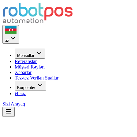
az
Məhsullar
Referanslar
Müştəri Rəyləri
Xəbərlər
Tez-tez Verilən Suallar
Korporativ
Əlaqə
Sizi Arayaq