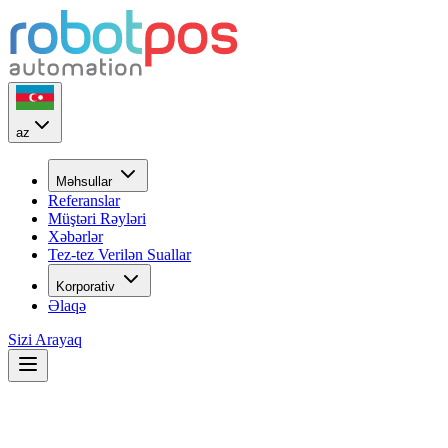
az
Məhsullar
Referanslar
Müştəri Rəyləri
Xəbərlər
Tez-tez Verilən Suallar
Korporativ
Əlaqə
Sizi Arayaq
22
İL
ilk günkü həvəslə...