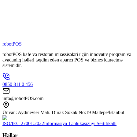
Filialda Aktiv
80
+
Şəbəkə Brendi
100
+
Nəfərlik Komanda
robotPOS
robotPOS kafe və restoran müəssisələri üçün innovativ proqram və
avadanlıq həlləri təqdim edən aparıcı POS və biznes idarəetmə
sistemidir.
0850 811 0 456
info@robotPOS.com
Ünvan: Aydınevler Mah. Durak Sokak No:19 Maltepe/İstanbul
ISO/IEC 27001:2022
İnformasiya Təhlükəsizliyi Sertifikatlı
Həllər