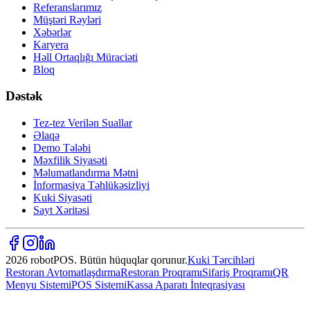
Referanslarımız
Müştəri Rəyləri
Xəbərlər
Karyera
Həll Ortaqlığı Müraciəti
Bloq
Dəstək
Tez-tez Verilən Suallar
Əlaqə
Demo Tələbi
Məxfilik Siyasəti
Məlumatlandırma Mətni
İnformasiya Təhlükəsizliyi
Kuki Siyasəti
Sayt Xəritəsi
2026 robotPOS. Bütün hüquqlar qorunur.
Kuki Tərcihləri
Restoran Avtomatlaşdırma
Restoran Proqramı
Sifariş Proqramı
QR
Menyu Sistemi
POS Sistemi
Kassa Aparatı İnteqrasiyası