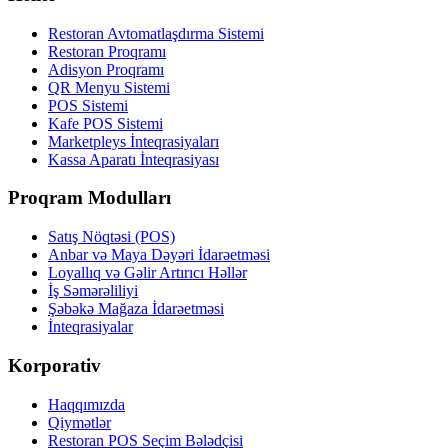
Restoran Avtomatlaşdırma Sistemi
Restoran Proqramı
Adisyon Proqramı
QR Menyu Sistemi
POS Sistemi
Kafe POS Sistemi
Marketpleys İnteqrasiyaları
Kassa Aparatı İnteqrasiyası
Proqram Modulları
Satış Nöqtəsi (POS)
Anbar və Maya Dəyəri İdarəetməsi
Loyallıq və Gəlir Artırıcı Həllər
İş Səmərəliliyi
Şəbəkə Mağaza İdarəetməsi
İnteqrasiyalar
Korporativ
Haqqımızda
Qiymətlər
Restoran POS Seçim Bələdçisi