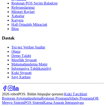
Restoran POS Seçim Bələdçisi
Referanslarımız
Müştəri Rəyləri
Xəbərlər
Karyera
Həll Ortaqlığı Müraciəti
Bloq
Dəstək
Tez-tez Verilən Suallar
Əlaqə
Demo Tələbi
Məxfilik Siyasəti
Məlumatlandırma Mətni
İnformasiya Təhlükəsizliyi
Kuki Siyasəti
Sayt Xəritəsi
2026 robotPOS. Bütün hüquqlar qorunur.
Kuki Tərcihləri
Restoran Avtomatlaşdırma
Restoran Proqramı
Sifariş Proqramı
QR
Menyu Sistemi
POS Sistemi
Kassa Aparatı İnteqrasiyası