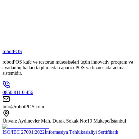
4000
+
Filialda Aktiv
80
+
Şəbəkə Brendi
100
+
Nəfərlik Komanda
robotPOS
robotPOS kafe və restoran müəssisələri üçün innovativ proqram və
avadanlıq həlləri təqdim edən aparıcı POS və biznes idarəetmə
sistemidir.
0850 811 0 456
info@robotPOS.com
Ünvan: Aydınevler Mah. Durak Sokak No:19 Maltepe/İstanbul
ISO/IEC 27001:2022
İnformasiya Təhlükəsizliyi Sertifikatlı