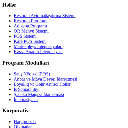
Həllər
Restoran Avtomatlaşdırma Sistemi
Restoran Proqramı
Adisyon Proqramı
QR Menyu Sistemi
POS Sistemi
Kafe POS Sistemi
Marketpleys İnteqrasiyaları
Kassa Aparatı İnteqrasiyası
Proqram Modulları
Satış Nöqtəsi (POS)
Anbar və Maya Dəyəri İdarəetməsi
Loyallıq və Gəlir Artırıcı Həllər
İş Səmərəliliyi
Şəbəkə Mağaza İdarəetməsi
İnteqrasiyalar
Korporativ
Haqqımızda
Qiymətlər