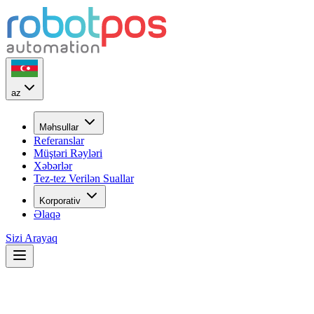
az
Məhsullar
Referanslar
Müştəri Rəyləri
Xəbərlər
Tez-tez Verilən Suallar
Korporativ
Əlaqə
Sizi Arayaq
22
İL
ilk günkü həvəslə...