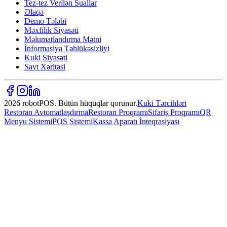
Tez-tez Verilən Suallar
Əlaqə
Demo Tələbi
Məxfilik Siyasəti
Məlumatlandırma Mətni
İnformasiya Təhlükəsizliyi
Kuki Siyasəti
Sayt Xəritəsi
2026 robotPOS. Bütün hüquqlar qorunur.
Kuki Tərcihləri
Restoran Avtomatlaşdırma
Restoran Proqramı
Sifariş Proqramı
QR
Menyu Sistemi
POS Sistemi
Kassa Aparatı İnteqrasiyası