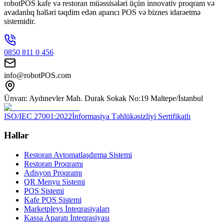
robotPOS kafe və restoran müəssisələri üçün innovativ proqram və
avadanlıq həlləri təqdim edən aparıcı POS və biznes idarəetmə
sistemidir.
0850 811 0 456
info@robotPOS.com
Ünvan: Aydınevler Mah. Durak Sokak No:19 Maltepe/İstanbul
ISO/IEC 27001:2022
İnformasiya Təhlükəsizliyi Sertifikatlı
Həllər
Restoran Avtomatlaşdırma Sistemi
Restoran Proqramı
Adisyon Proqramı
QR Menyu Sistemi
POS Sistemi
Kafe POS Sistemi
Marketpleys İnteqrasiyaları
Kassa Aparatı İnteqrasiyası