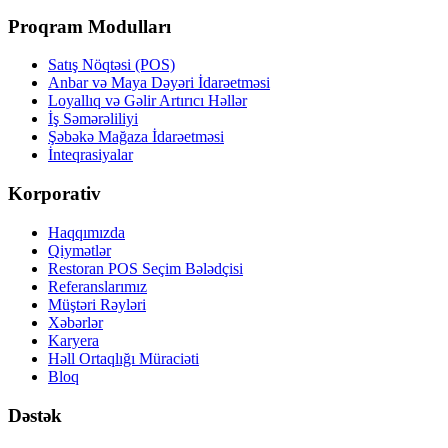
Proqram Modulları
Satış Nöqtəsi (POS)
Anbar və Maya Dəyəri İdarəetməsi
Loyallıq və Gəlir Artırıcı Həllər
İş Səmərəliliyi
Şəbəkə Mağaza İdarəetməsi
İnteqrasiyalar
Korporativ
Haqqımızda
Qiymətlər
Restoran POS Seçim Bələdçisi
Referanslarımız
Müştəri Rəyləri
Xəbərlər
Karyera
Həll Ortaqlığı Müraciəti
Bloq
Dəstək