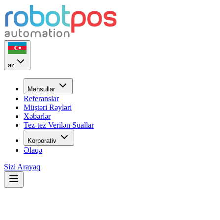
az
Məhsullar
Referanslar
Müştəri Rəyləri
Xəbərlər
Tez-tez Verilən Suallar
Korporativ
Əlaqə
Sizi Arayaq