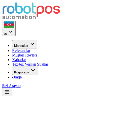
az
Məhsullar
Referanslar
Müştəri Rəyləri
Xəbərlər
Tez-tez Verilən Suallar
Korporativ
Əlaqə
Sizi Arayaq
22
İL
ilk günkü həvəslə...