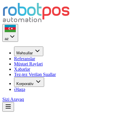
az
Məhsullar
Referanslar
Müştəri Rəyləri
Xəbərlər
Tez-tez Verilən Suallar
Korporativ
Əlaqə
Sizi Arayaq